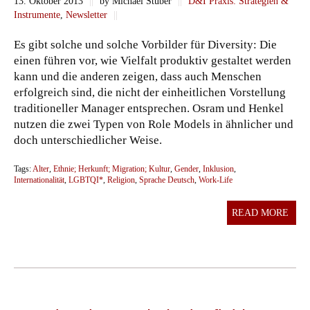
13. Oktober 2013
||
by Michael Stuber
||
D&I Praxis: Strategien &
Instrumente
,
Newsletter
||
Es gibt solche und solche Vorbilder für Diversity: Die
einen führen vor, wie Vielfalt produktiv gestaltet werden
kann und die anderen zeigen, dass auch Menschen
erfolgreich sind, die nicht der einheitlichen Vorstellung
traditioneller Manager entsprechen. Osram und Henkel
nutzen die zwei Typen von Role Models in ähnlicher und
doch unterschiedlicher Weise.
Tags:
Alter
,
Ethnie; Herkunft; Migration; Kultur
,
Gender
,
Inklusion
,
Internationalität
,
LGBTQI*
,
Religion
,
Sprache Deutsch
,
Work-Life
READ MORE