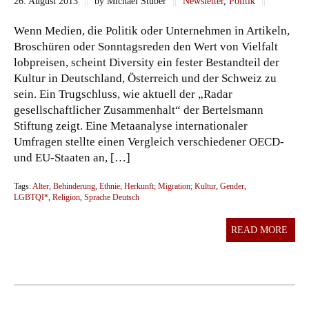
26. August 2013
||
by Michael Stuber
||
Newsletter
,
Politik
||
Wenn Medien, die Politik oder Unternehmen in Artikeln,
Broschüren oder Sonntagsreden den Wert von Vielfalt
lobpreisen, scheint Diversity ein fester Bestandteil der
Kultur in Deutschland, Österreich und der Schweiz zu
sein. Ein Trugschluss, wie aktuell der „Radar
gesellschaftlicher Zusammenhalt“ der Bertelsmann
Stiftung zeigt. Eine Metaanalyse internationaler
Umfragen stellte einen Vergleich verschiedener OECD-
und EU-Staaten an, […]
Tags:
Alter
,
Behinderung
,
Ethnie; Herkunft; Migration; Kultur
,
Gender
,
LGBTQI*
,
Religion
,
Sprache Deutsch
READ MORE