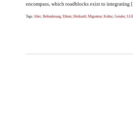
encompass, which roadblocks exist to integrating 
Tags:
Alter
,
Behinderung
,
Ethnie; Herkunft; Migration; Kultur
,
Gender
,
LG