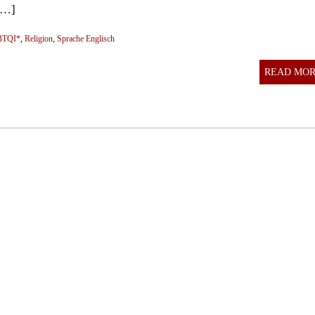
[…]
BTQI*
,
Religion
,
Sprache Englisch
READ MO