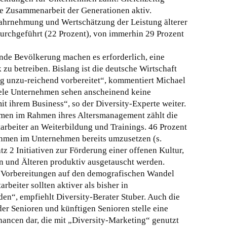
e Zusammenarbeit der Generationen aktiv.
hrnehmung und Wertschätzung der Leistung älterer
durchgeführt (22 Prozent), von immerhin 29 Prozent
nde Bevölkerung machen es erforderlich, eine
 zu betreiben. Bislang ist die deutsche Wirtschaft
g unzu-reichend vorbereitet“, kommentiert Michael
Viele Unternehmen sehen anscheinend keine
t ihrem Business“, so der Diversity-Experte weiter.
hmen im Rahmen ihres Altersmanagement zählt die
tarbeiter an Weiterbildung und Trainings. 46 Prozent
hmen im Unternehmen bereits umzusetzen (s.
tz 2 Initiativen zur Förderung einer offenen Kultur,
n und Älteren produktiv ausgetauscht werden.
Vorbereitungen auf den demografischen Wandel
arbeiter sollten aktiver als bisher in
“, empfiehlt Diversity-Berater Stuber. Auch die
er Senioren und künftigen Senioren stelle eine
ancen dar, die mit „Diversity-Marketing“ genutzt