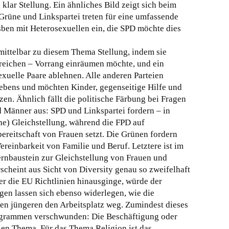
lar Stellung. Ein ähnliches Bild zeigt sich beim
Grüne und Linkspartei treten für eine umfassende
ben mit Heterosexuellen ein, die SPD möchte dies
ittelbar zu diesem Thema Stellung, indem sie
Bereichen – Vorrang einräumen möchte, und ein
xuelle Paare ablehnen. Alle anderen Parteien
bens und möchten Kinder, gegenseitige Hilfe und
en. Ähnlich fällt die politische Färbung bei Fragen
d Männer aus: SPD und Linkspartei fordern – in
che) Gleichstellung, während die FPD auf
bereitschaft von Frauen setzt. Die Grünen fordern
reinbarkeit von Familie und Beruf. Letztere ist im
baustein zur Gleichstellung von Frauen und
cheint aus Sicht von Diversity genau so zweifelhaft
r die EU Richtlinien hinausginge, würde der
en lassen sich ebenso widerlegen, wie die
men jüngeren den Arbeitsplatz weg. Zumindest dieses
ogrammen verschwunden: Die Beschäftigung oder
teien Thema. Für das Thema Religion ist das