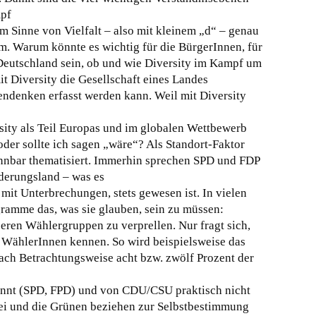
mpf
im Sinne von Vielfalt – also mit kleinem „d“ – genau
. Warum könnte es wichtig für die BürgerInnen, für
 Deutschland sein, ob und wie Diversity im Kampf um
it Diversity die Gesellschaft eines Landes
endenken erfasst werden kann. Weil mit Diversity
ity als Teil Europas und im globalen Wettbewerb
 oder sollte ich sagen „wäre“? Als Standort-Faktor
ennbar thematisiert. Immerhin sprechen SPD und FDP
derungsland – was es
, mit Unterbrechungen, stets gewesen ist. In vielen
ramme das, was sie glauben, sein zu müssen:
ßeren Wählergruppen zu verprellen. Nur fragt sich,
en WählerInnen kennen. So wird beispielsweise das
ach Betrachtungsweise acht bzw. zwölf Prozent der
annt (SPD, FPD) und von CDU/CSU praktisch nicht
tei und die Grünen beziehen zur Selbstbestimmung