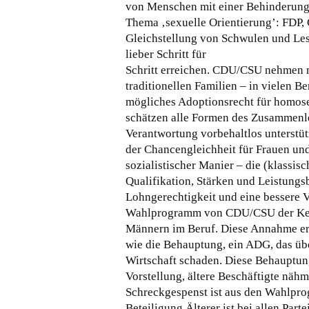
von Menschen mit einer Behinderung k
Thema ‚sexuelle Orientierung’: FDP, 
Gleichstellung von Schwulen und Les
lieber Schritt für
Schritt erreichen. CDU/CSU nehmen m
traditionellen Familien – in vielen 
mögliches Adoptionsrecht für homose
schätzen alle Formen des Zusammenle
Verantwortung vorbehaltlos unterstütz
der Chancengleichheit für Frauen un
sozialistischer Manier – die (klassis
Qualifikation, Stärken und Leistungs
Lohngerechtigkeit und eine bessere Ve
Wahlprogramm von CDU/CSU der Kern
Männern im Beruf. Diese Annahme ers
wie die Behauptung, ein ADG, das übe
Wirtschaft schaden. Diese Behauptung
Vorstellung, ältere Beschäftigte näh
Schreckgespenst ist aus den Wahlpr
Beteiligung Älterer ist bei allen Par