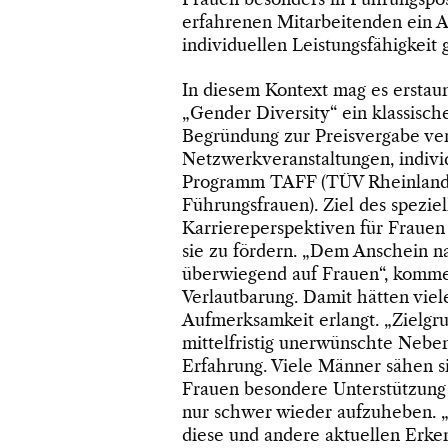
erfahrenen Mitarbeitenden ein Ar
individuellen Leistungsfähigkeit 
In diesem Kontext mag es erstaun
„Gender Diversity“ ein klassisc
Begründung zur Preisvergabe ve
Netzwerkveranstaltungen, indivi
Programm TAFF (TÜV Rheinland-
Führungsfrauen). Ziel des speziel
Karriereperspektiven für Frauen
sie zu fördern. „Dem Anschein na
überwiegend auf Frauen“, kommen
Verlautbarung. Damit hätten vi
Aufmerksamkeit erlangt. „Zielg
mittelfristig unerwünschte Nebene
Erfahrung. Viele Männer sähen si
Frauen besondere Unterstützung 
nur schwer wieder aufzuheben. 
diese und andere aktuellen Erken