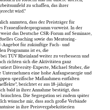
beitsumfeld zu schaffen, das ihrer
gerecht wird.“
lich anmuten, dass der Preisträger für
hes Frauenförderprogramm vorweist. In der
rweist das Deutsche CSR-Forum auf Seminare,
duelles Coaching sowie das Mentoring-
Angebot für zukünftige Fach- und
len Programms ist es, die
 bei TÜV Rheinland weiter zu verbessern und
ch richten sich die Aktivitäten ganz
tiert Diversity-Experte, Michael Stuber, die
ele Unternehmen eine hohe Anfangsenergie und
ruppen-spezifische Maßnahmen entfalten
ffekte“, berichtet er aus 18-jähriger
ch bald in ihrer Annahme bestätigt, dass
bräuchten. Die Segregation sei zudem später
„Ich wünsche mir, dass auch große Verbände
ntnisse in ihre Preisvergabekritierien