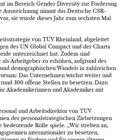
nt im Bereich Gender Diversity zur Förderung
e Auszeichnung nimmt das Deutsche CSR-
vor, sie wurde dieses Jahr zum sechsten Mal
keitsstrategie von TÜV Rheinland, abgeleitet
ngen des UN Global Compact und der Charta
beide unterzeichnet hat. Zudem sind
 als Arbeitgeber zu erhöhen, aufgrund des
und demographischen Wandels in zahlreichen
eutsam: Das Unternehmen wächst weiter und
d rund 300 offene Stellen zu besetzen. Dazu
 für Akademikerinnen und Akademiker mit
rsonal und Arbeitsdirektor von TÜV
hmen der personalstrategischen Zielsetzungen
 bedeutende Rolle spiele. „Wir streben an,
gsgremien internationaler zu besetzen,
tionen zu fördern und für unsere älteren,