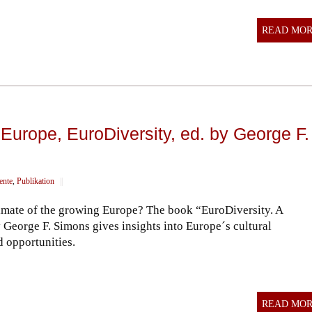
READ MO
 Europe, EuroDiversity, ed. by George F.
ente
,
Publikation
||
climate of the growing Europe? The book “EuroDiversity. A
George F. Simons gives insights into Europe´s cultural
d opportunities.
READ MO