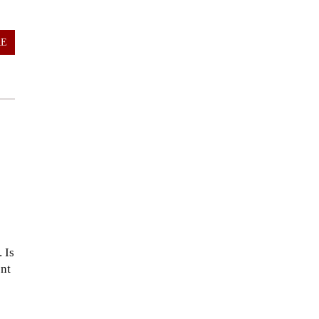
RE
 Is
ent