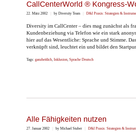
CallCenterWorld ® Kongress-W
22. März 2002
||
by Diversity Team
||
D&I Praxis: Strategien & Instrum
Diversity im CallCenter – dies mag zunächst als f
Kundenbeziehung via Telefon wie ein stark anonym
hier auf das Wesentliche: Sprache und Stimme. Das
verknüpft sind, leuchtet ein und bildet den Startp
Tags:
ganzheitlich
,
Inklusion
,
Sprache Deutsch
Alle Fähigkeiten nutzen
27. Januar 2002
||
by Michael Stuber
||
D&I Praxis: Strategien & Instru