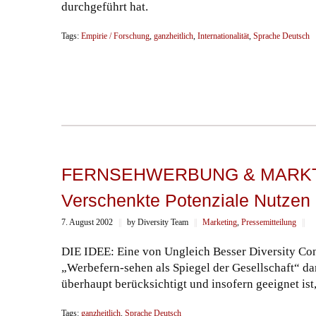
durchgeführt hat.
Tags:
Empirie / Forschung
,
ganzheitlich
,
Internationalität
,
Sprache Deutsch
FERNSEHWERBUNG & MARKTVIE
Verschenkte Potenziale Nutzen
7. August 2002
||
by Diversity Team
||
Marketing
,
Pressemitteilung
||
DIE IDEE: Eine von Ungleich Besser Diversity Consu
„Werbefern-sehen als Spiegel der Gesellschaft“ dar
überhaupt berücksichtigt und insofern geeignet is
Tags:
ganzheitlich
,
Sprache Deutsch