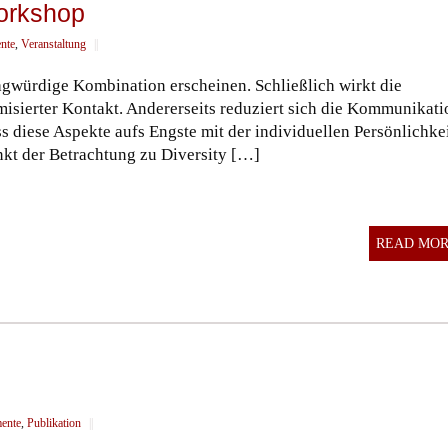
orkshop
ente
,
Veranstaltung
||
ragwürdige Kombination erscheinen. Schließlich wirkt die
isierter Kontakt. Andererseits reduziert sich die Kommunikati
s diese Aspekte aufs Engste mit der individuellen Persönlichke
unkt der Betrachtung zu Diversity […]
READ MO
mente
,
Publikation
||