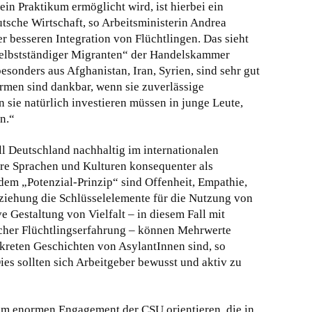
in Praktikum ermöglicht wird, ist hierbei ein
eutsche Wirtschaft, so Arbeitsministerin Andrea
er besseren Integration von Flüchtlingen. Das sieht
selbstständiger Migranten“ der Handelskammer
esonders aus Afghanistan, Iran, Syrien, sind sehr gut
irmen sind dankbar, wenn sie zuverlässige
ie natürlich investieren müssen in junge Leute,
n.“
ll Deutschland nachhaltig im internationalen
ere Sprachen und Kulturen konsequenter als
em „Potenzial-Prinzip“ sind Offenheit, Empathie,
ziehung die Schlüsselelemente für die Nutzung von
e Gestaltung von Vielfalt – in diesem Fall mit
scher Flüchtlingserfahrung – können Mehrwerte
nkreten Geschichten von AsylantInnen sind, so
Dies sollten sich Arbeitgeber bewusst und aktiv zu
e am enormen Engagement der CSU orientieren, die in