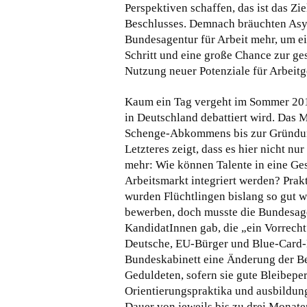
Perspektiven schaffen, das ist das Zi
Beschlusses. Demnach bräuchten Asy
Bundesagentur für Arbeit mehr, um ei
Schritt und eine große Chance zur ge
Nutzung neuer Potenziale für Arbeitg
Kaum ein Tag vergeht im Sommer 201
in Deutschland debattiert wird. Das
Schenge-Abkommens bis zur Gründung 
Letzteres zeigt, dass es hier nicht n
mehr: Wie können Talente in eine Ges
Arbeitsmarkt integriert werden? Prakt
wurden Flüchtlingen bislang so gut w
bewerben, doch musste die Bundesage
KandidatInnen gab, die „ein Vorrecht“
Deutsche, EU-Bürger und Blue-Card-
Bundeskabinett eine Änderung der Be
Geduldeten, sofern sie gute Bleibepe
Orientierungspraktika und ausbildung
Dauer von jeweils bis zu drei Monaten