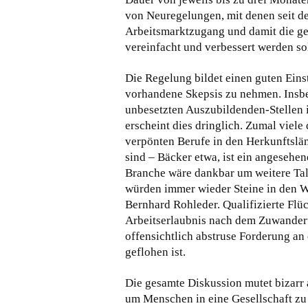
von Neuregelungen, mit denen seit d
Arbeitsmarktzugang und damit die ges
vereinfacht und verbessert werden so
Die Regelung bildet einen guten Eins
vorhandene Skepsis zu nehmen. Insbe
unbesetzten Auszubildenden-Stellen 
erscheint dies dringlich. Zumal viel
verpönten Berufe in den Herkunftslän
sind – Bäcker etwa, ist ein angesehen
Branche wäre dankbar um weitere Tale
würden immer wieder Steine in den W
Bernhard Rohleder. Qualifizierte Flü
Arbeitserlaubnis nach dem Zuwanderu
offensichtlich abstruse Forderung a
geflohen ist.
Die gesamte Diskussion mutet bizarr a
um Menschen in eine Gesellschaft zu 