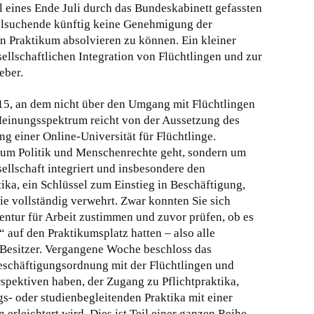
el eines Ende Juli durch das Bundeskabinett gefassten
lsuchende künftig keine Genehmigung der
n Praktikum absolvieren zu können. Ein kleiner
sellschaftlichen Integration von Flüchtlingen und zur
eber.
5, an dem nicht über den Umgang mit Flüchtlingen
 Meinungsspektrum reicht von der Aussetzung des
einer Online-Universität für Flüchtlinge.
ur um Politik und Menschenrechte geht, sondern um
ellschaft integriert und insbesondere den
ika, ein Schlüssel zum Einstieg in Beschäftigung,
ie vollständig verwehrt. Zwar konnten Sie sich
ntur für Arbeit zustimmen und zuvor prüfen, ob es
 auf den Praktikumsplatz hatten – also alle
Besitzer. Vergangene Woche beschloss das
schäftigungsordnung mit der Flüchtlingen und
rspektiven haben, der Zugang zu Pflichtpraktika,
s- oder studienbegleitenden Praktika mit einer
 erleichtert wird. Dies ist Teil einer ganzen Reihe