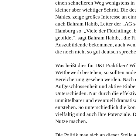
einen schnelleren Weg wenigstens in e
kleiner aber wichtiger Schritt. Die d
Nahles, zeige großes Interesse an ein
auch Bahram Habib, Leiter der „AG 
Hamburg so. „Viele der Flüchtlinge, b
gebildet“, sagt Bahram Habib, „die F
Auszubildende bekommen, auch wenn s
die noch nicht so gut deutsch spreche
Was heißt dies für D&I Praktiker? Wi
Wettbewerb bestehen, so sollten and
Bereicherung gesehen werden. Nach d
Aufgeschlossenheit und aktive Einbe
Unterschieden. Nur durch die effektiv
unmittelbarer und eventuell dramati
entstehen. So unterschiedlich die ko
vielfältig sind auch ihre Potenziale. 
Nutze machen.
Die Politik mag sich an dieser Stell