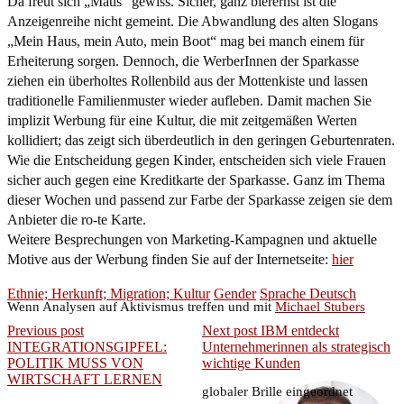
Da freut sich „Maus“ gewiss. Sicher, ganz bierernst ist die
Anzeigenreihe nicht gemeint. Die Abwandlung des alten Slogans
„Mein Haus, mein Auto, mein Boot“ mag bei manch einem für
Erheiterung sorgen. Dennoch, die WerberInnen der Sparkasse
ziehen ein überholtes Rollenbild aus der Mottenkiste und lassen
traditionelle Familienmuster wieder aufleben. Damit machen Sie
implizit Werbung für eine Kultur, die mit zeitgemäßen Werten
kollidiert; das zeigt sich überdeutlich in den geringen Geburtenraten.
Wie die Entscheidung gegen Kinder, entscheiden sich viele Frauen
sicher auch gegen eine Kreditkarte der Sparkasse. Ganz im Thema
dieser Wochen und passend zur Farbe der Sparkasse zeigen sie dem
Anbieter die ro-te Karte.
Weitere Besprechungen von Marketing-Kampagnen und aktuelle
Motive aus der Werbung finden Sie auf der Internetseite:
hier
Ethnie; Herkunft; Migration; Kultur
Gender
Sprache Deutsch
Wenn Analysen auf Aktivismus treffen und mit
Michael Stubers
Previous post
Next post
IBM entdeckt
INTEGRATIONSGIPFEL:
Unternehmerinnen als strategisch
POLITIK MUSS VON
wichtige Kunden
WIRTSCHAFT LERNEN
globaler Brille eingeordnet