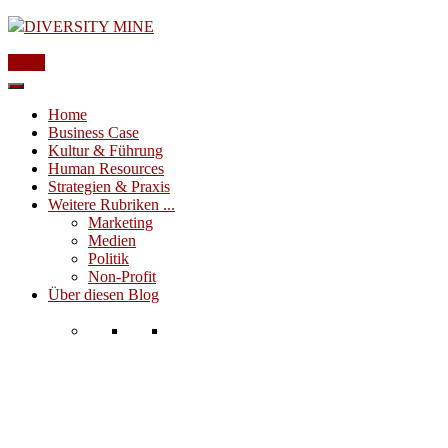
Menu
Home
Business Case
Kultur & Führung
Human Resources
Strategien & Praxis
Weitere Rubriken ...
Marketing
Medien
Politik
Non-Profit
Über diesen Blog
Ein einzigartiger Wissenschatz aus
europäischer Perspektive
– Große Anzahl und thematische Breite
– Alles fundiert, ausgewählt und
redaktionell aufbereitet
– International, bereits seit 1997