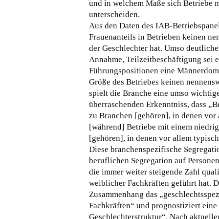
und in welchem Maße sich Betriebe m
unterscheiden.
Aus den Daten des IAB-Betriebspanels
Frauenanteils in Betrieben keinen ne
der Geschlechter hat. Umso deutlicher
Annahme, Teilzeitbeschäftigung sei
Führungspositionen eine Männerdomä
Größe des Betriebes keinen nennensw
spielt die Branche eine umso wichtig
überraschenden Erkenntniss, dass „B
zu Branchen [gehören], in denen vor
[während] Betriebe mit einem niedri
[gehören], in denen vor allem typisc
Diese branchenspezifische Segregatio
beruflichen Segregation auf Personen
die immer weiter steigende Zahl qual
weiblicher Fachkräften geführt hat.
Zusammenhang das „geschlechtsspezif
Fachkräften“ und prognostiziert eine
Geschlechterstruktur“. Nach aktuell