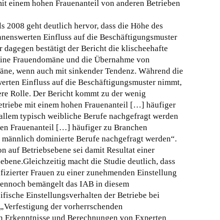
it einem hohen Frauenanteil von anderen Betrieben
 2008 geht deutlich hervor, dass die Höhe des
nnenswerten Einfluss auf die Beschäftigungsmuster
 dagegen bestätigt der Bericht die klischeehafte
 eine Frauendomäne und die Übernahme von
ne, wenn auch mit sinkender Tendenz. Während die
erten Einfluss auf die Beschäftigungsmuster nimmt,
ere Rolle. Der Bericht kommt zu der wenig
etriebe mit einem hohen Frauenanteil […] häufiger
 allem typisch weibliche Berufe nachgefragt werden
gen Frauenanteil […] häufiger zu Branchen
h männlich dominierte Berufe nachgefragt werden“.
n auf Betriebsebene sei damit Resultat einer
ebene.Gleichzeitig macht die Studie deutlich, dass
ifizierter Frauen zu einer zunehmenden Einstellung
 Dennoch bemängelt das IAB in diesem
ische Einstellungsverhalten der Betriebe bei
 „Verfestigung der vorherrschenden
en Erkenntnisse und Berechnungen von Experten