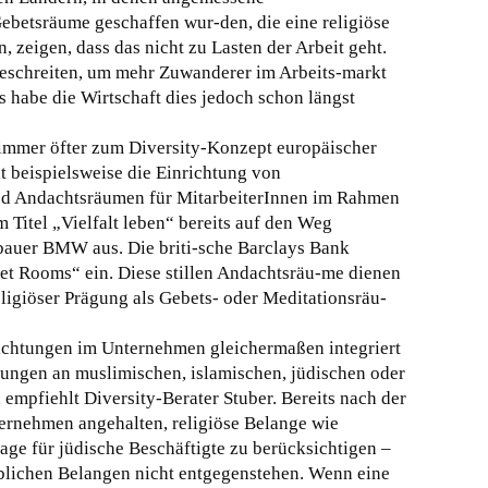
ebetsräume geschaffen wur-den, die eine religiöse
, zeigen, dass das nicht zu Lasten der Arbeit geht.
eschreiten, um mehr Zuwanderer im Arbeits-markt
s habe die Wirtschaft dies jedoch schon längst
immer öfter zum Diversity-Konzept europäischer
 beispielsweise die Einrichtung von
d Andachtsräumen für MitarbeiterInnen im Rahmen
 Titel „Vielfalt leben“ bereits auf den Weg
obauer BMW aus. Die briti-sche Barclays Bank
iet Rooms“ ein. Diese stillen Andachtsräu-me dienen
eligiöser Prägung als Gebets- oder Meditationsräu-
ichtungen im Unternehmen gleichermaßen integriert
ltungen an muslimischen, islamischen, jüdischen oder
, empfiehlt Diversity-Berater Stuber. Bereits nach der
ernehmen angehalten, religiöse Belange wie
age für jüdische Beschäftigte zu berücksichtigen –
ieblichen Belangen nicht entgegenstehen. Wenn eine