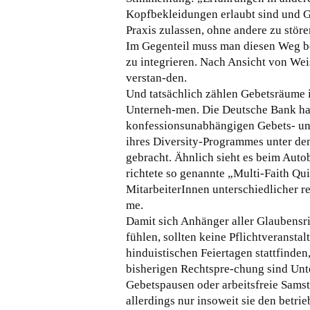
Kopfbekleidungen erlaubt sind und G
Praxis zulassen, ohne andere zu stören
Im Gegenteil muss man diesen Weg b
zu integrieren. Nach Ansicht von Wei
verstan-den.
Und tatsächlich zählen Gebetsräume 
Unterneh-men. Die Deutsche Bank hat
konfessionsunabhängigen Gebets- un
ihres Diversity-Programmes unter dem
gebracht. Ähnlich sieht es beim Aut
richtete so genannte „Multi-Faith Qu
MitarbeiterInnen unterschiedlicher r
me.
Damit sich Anhänger aller Glaubensr
fühlen, sollten keine Pflichtveransta
hinduistischen Feiertagen stattfinden
bisherigen Rechtspre-chung sind Unt
Gebetspausen oder arbeitsfreie Samst
allerdings nur insoweit sie den betr