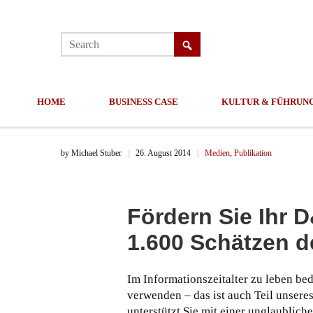
HOME
BUSINESS CASE
KULTUR & FÜHRUN
by
Michael Stuber
||
26. August 2014
||
Medien
,
Publikation
Fördern Sie Ihr 
1.600 Schätzen d
Im Informationszeitalter zu leben be
verwenden – das ist auch Teil unsere
unterstützt Sie mit einer unglaublic