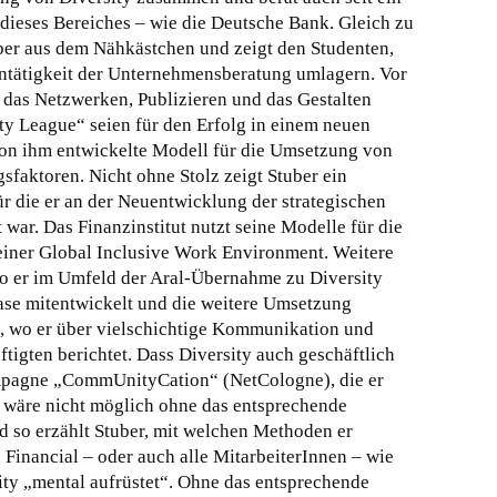
 dieses Bereiches – wie die Deutsche Bank.
Gleich zu
uber aus dem Nähkästchen und zeigt den Studenten,
rntätigkeit der Unternehmensberatung umlagern. Vor
, das Netzwerken, Publizieren und das Gestalten
ity League“ seien für den Erfolg in einem neuen
on ihm entwickelte Modell für die Umsetzung von
gsfaktoren. Nicht ohne Stolz zeigt Stuber ein
ür die er an der Neuentwicklung der strategischen
 war. Das Finanzinstitut nutzt seine Modelle für die
einer Global Inclusive Work Environment. Weitere
 wo er im Umfeld der Aral-Übernahme zu Diversity
 Case mitentwickelt und die weitere Umsetzung
, wo er über vielschichtige Kommunikation und
igten berichtet. Dass Diversity auch geschäftlich
Kampagne „CommUnityCation“ (NetCologne), die er
es wäre nicht möglich ohne das entsprechende
 so erzählt Stuber, mit welchen Methoden er
Financial – oder auch alle MitarbeiterInnen – wie
ity „mental aufrüstet“. Ohne das entsprechende