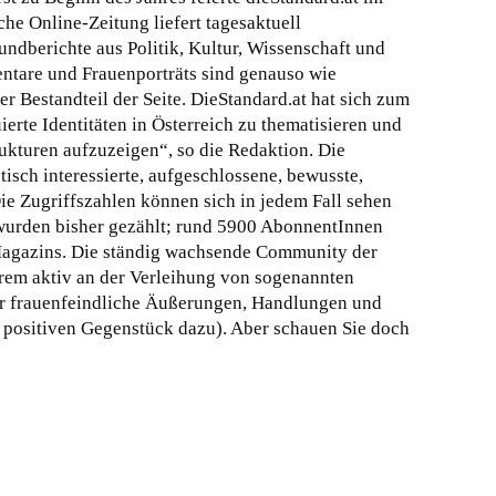
che Online-Zeitung liefert tagesaktuell
ndberichte aus Politik, Kultur, Wissenschaft und
ntare und Frauenporträts sind genauso wie
r Bestandteil der Seite. DieStandard.at hat sich zum
uierte Identitäten in Österreich zu thematisieren und
rukturen aufzuzeigen“, so die Redaktion. Die
isch interessierte, aufgeschlossene, bewusste,
ie Zugriffszahlen können sich in jedem Fall sehen
wurden bisher gezählt; rund 5900 AbonnentInnen
 Magazins. Die ständig wachsende Community der
erem aktiv an der Verleihung von sogenannten
ür frauenfeindliche Äußerungen, Handlungen und
positiven Gegenstück dazu). Aber schauen Sie doch