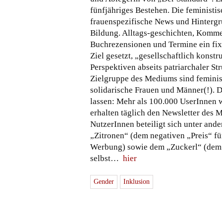
fünfjähriges Bestehen. Die feministis
frauenspezifische News und Hintergru
Bildung. Alltags-geschichten, Komme
Buchrezensionen und Termine ein fixe
Ziel gesetzt, „gesellschaftlich konstr
Perspektiven abseits patriarchaler St
Zielgruppe des Mediums sind feminist
solidarische Frauen und Männer(!). D
lassen: Mehr als 100.000 UserInnen 
erhalten täglich den Newsletter des
NutzerInnen beteiligt sich unter and
„Zitronen“ (dem negativen „Preis“ f
Werbung) sowie dem „Zuckerl“ (dem 
selbst…
hier
Gender
Inklusion