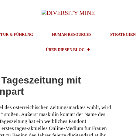
TUR & FÜHRUNG
HUMAN RESOURCES
STRATEGIEN
ÜBER DIESEN BLOG
 Tageszeitung mit
npart
l des österreichischen Zeitungsmarktes wühlt, wird
rd“ stoßen. Äußerst maskulin kommt der Name des
Tageszeitung hat ein weibliches Pandon!
s erstes tages-aktuelles Online-Medium für Frauen
t zu Beginn des Jahres feierte dieStandard.at ihr