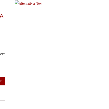
SA
ert
RE