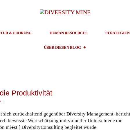
TUR & FÜHRUNG
HUMAN RESOURCES
STRATEGIEN
ÜBER DIESEN BLOG
die Produktivität
e
||
t sich zurückhaltend gegenüber Diversity Management, bericht
durch bewusste Wertschätzung individueller Unterschiede die
 von mi●st [ DiversityConsulting begleitet wurde.