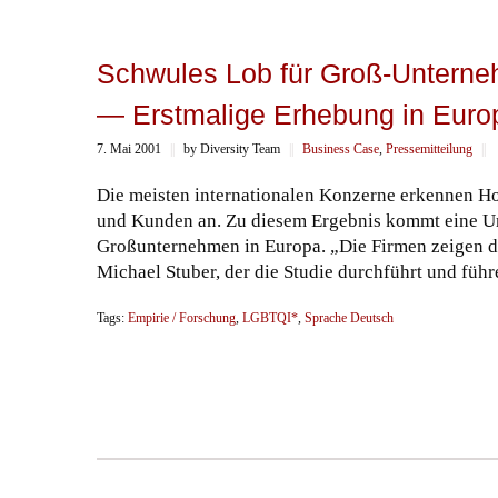
Schwules Lob für Groß-Untern
— Erstmalige Erhebung in Euro
7. Mai 2001
||
by Diversity Team
||
Business Case
,
Pressemitteilung
||
Die meisten internationalen Konzerne erkennen Hom
und Kunden an. Zu diesem Ergebnis kommt eine Umf
Großunternehmen in Europa. „Die Firmen zeigen dadu
Michael Stuber, der die Studie durchführt und fü
Tags:
Empirie / Forschung
,
LGBTQI*
,
Sprache Deutsch