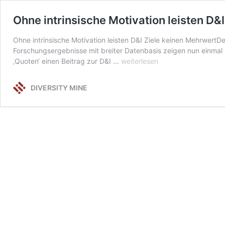
Ohne intrinsische Motivation leisten D&
Ohne intrinsische Motivation leisten D&I Ziele keinen MehrwertDe
Forschungsergebnisse mit breiter Datenbasis zeigen nun einmal m
Ohne
‚Quoten‘ einen Beitrag zur D&I …
weiterlesen
intrinsische
Motivation
DIVERSITY MINE
leisten
D&I
Ziele
keinen
Mehrwert